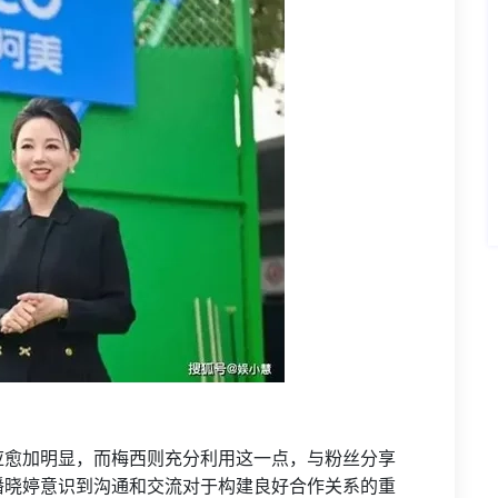
应愈加明显，而梅西则充分利用这一点，与粉丝分享
潘晓婷意识到沟通和交流对于构建良好合作关系的重