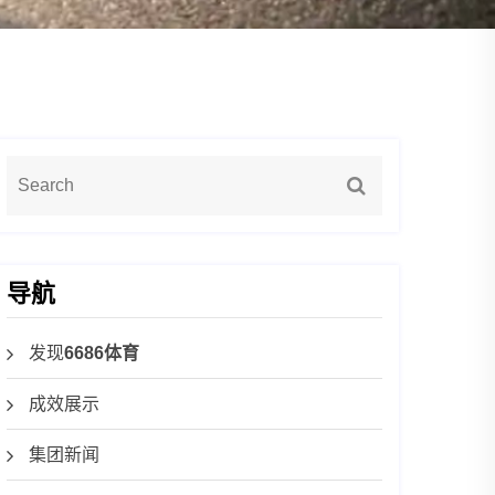
导航
发现
6686体育
成效展示
集团新闻