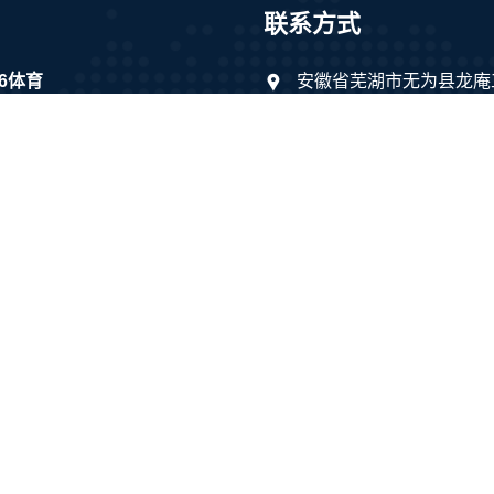
联系方式
86体育
安徽省芜湖市无为县龙庵
菱大道1号
示
15449410220
闻
caged@icloud.com
类
工作：9:00-6:00
6