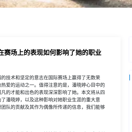
在赛场上的表现如何影响了她的职业
越的技术和坚定的意志在国际赛场上赢得了无数荣
她热爱的运动之一。值得注意的是，潘晓婷心目中的
超凡的才能和出色的表现深深影响了她。本文将从四
励了潘晓婷，以及这种影响对她职业生涯的重大意
对团队的贡献及其作为偶像所传递的信息，我们能够
。