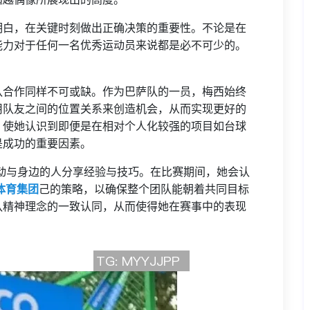
明白，在关键时刻做出正确决策的重要性。不论是在
能力对于任何一名优秀运动员来说都是必不可少的。
队合作同样不可或缺。作为巴萨队的一员，梅西始终
用队友之间的位置关系来创造机会，从而实现更好的
，使她认识到即便是在相对个人化较强的项目如台球
是成功的重要因素。
并常常主动与身边的人分享经验与技巧。在比赛期间，她会认
6体育集团
己的策略，以确保整个团队能朝着共同目标
队精神理念的一致认同，从而使得她在赛事中的表现