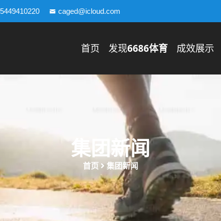
5449410220
caged@icloud.com
首页
发现
6686体育
成效展示
集团新闻
首页
集团新闻