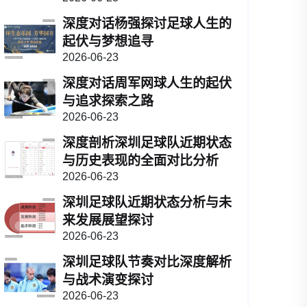
深度对话杨强探讨足球人生的
起伏与梦想追寻
2026-06-23
深度对话周军网球人生的起伏
与追求探索之路
2026-06-23
深度剖析深圳足球队近期状态
与历史表现的全面对比分析
2026-06-23
深圳足球队近期状态分析与未
来发展展望探讨
2026-06-23
深圳足球队节奏对比深度解析
与战术演变探讨
2026-06-23