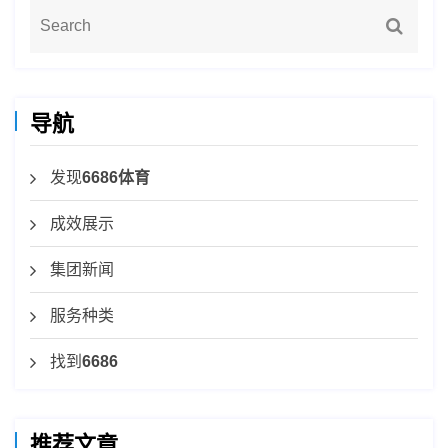
导航
发现
6686体育
成效展示
集团新闻
服务种类
找到
6686
推荐文章