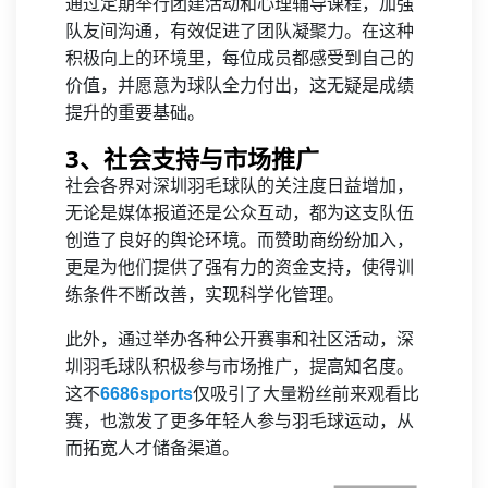
通过定期举行团建活动和心理辅导课程，加强
队友间沟通，有效促进了团队凝聚力。在这种
积极向上的环境里，每位成员都感受到自己的
价值，并愿意为球队全力付出，这无疑是成绩
提升的重要基础。
3、社会支持与市场推广
社会各界对深圳羽毛球队的关注度日益增加，
无论是媒体报道还是公众互动，都为这支队伍
创造了良好的舆论环境。而赞助商纷纷加入，
更是为他们提供了强有力的资金支持，使得训
练条件不断改善，实现科学化管理。
此外，通过举办各种公开赛事和社区活动，深
圳羽毛球队积极参与市场推广，提高知名度。
这不
6686sports
仅吸引了大量粉丝前来观看比
赛，也激发了更多年轻人参与羽毛球运动，从
而拓宽人才储备渠道。