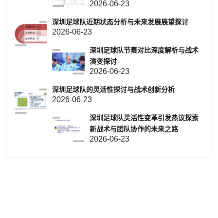
2026-06-23
深圳足球队近期状态分析与未来发展展望探讨
2026-06-23
深圳足球队节奏对比深度解析与战术
演变探讨
2026-06-23
深圳足球队的灵活性探讨与战术创新分析
2026-06-23
深圳足球队灵活性变革引发热议探索
新战术与团队协作的未来之路
2026-06-23