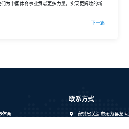
他们为中国体育事业贡献更多力量，实现更辉煌的新
下一篇
联系方式
86体育
安徽省芜湖市无为县龙庵
菱大道1号
示