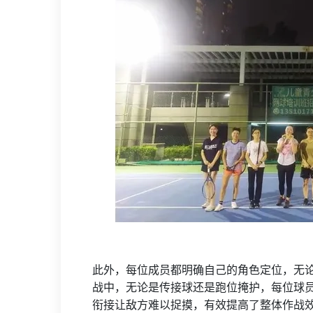
此外，每位成员都明确自己的角色定位，无
战中，无论是传接球还是跑位掩护，每位球
衔接让敌方难以捉摸，有效提高了整体作战