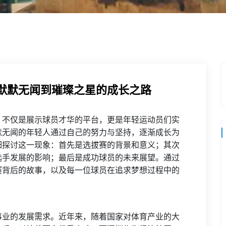
默默无闻到璀璨之星的成长之路
，不仅是展示球员才华的平台，更是年轻运动员们实
默无闻的年轻人通过自己的努力与坚持，逐渐成长为
细探讨这一现象：首先是选拔赛的背景和意义；其次
选手发展的影响；最后是成功球员的未来展望。通过
赛背后的故事，以及每一位球员在追求梦想过程中的
事业的发展需求。近年来，随着国家对体育产业的大