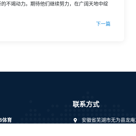
行的不竭动力。期待他们继续努力，在广阔天地中绽
下一篇
联系方式
86体育
安徽省芜湖市无为县龙庵
菱大道1号
示