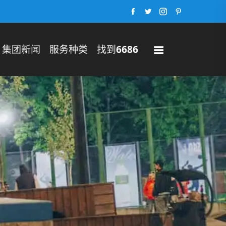
集团新闻
服务种类
找到
6686