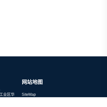
网站地图
工业区华
SiteMap