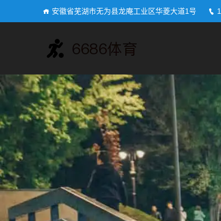
安徽省芜湖市无为县龙庵工业区华菱大道1号
1