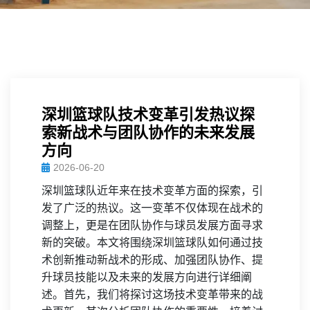
深圳篮球队技术变革引发热议探
索新战术与团队协作的未来发展
方向
2026-06-20
深圳篮球队近年来在技术变革方面的探索，引
发了广泛的热议。这一变革不仅体现在战术的
调整上，更是在团队协作与球员发展方面寻求
新的突破。本文将围绕深圳篮球队如何通过技
术创新推动新战术的形成、加强团队协作、提
升球员技能以及未来的发展方向进行详细阐
述。首先，我们将探讨这场技术变革带来的战