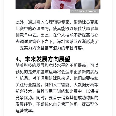
此外，通过引入心理辅导专家，帮助球员克服
比赛中的心理障碍，使其能够以最佳状态参与
到竞争中去。因此，在个人技能不断提高与心
态调适双管齐下之下，深圳篮球队逐渐形成了
一支实力均衡且富有潜力的年轻阵容。
4、未来发展方向展望
随着科技的发展和竞技水平的不断提高，可以
预见的是未来篮球运动将会迎来更多新的挑战
与机遇。对于深圳篮球队来说，他们需要持续
关注行业趋势，例如人工智能、大数据分析等
新兴技术，将其应用于训练和比赛中，以保持
竞争优势。同时，要善于借鉴其他成功球队的
发展经验，不断优化自身管理体系，提高整体
运营效率。