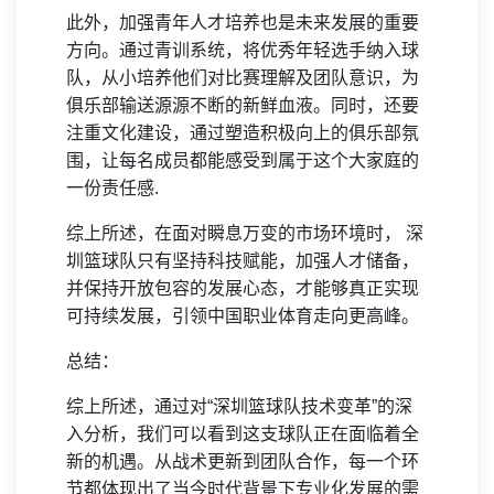
此外，加强青年人才培养也是未来发展的重要
方向。通过青训系统，将优秀年轻选手纳入球
队，从小培养他们对比赛理解及团队意识，为
俱乐部输送源源不断的新鲜血液。同时，还要
注重文化建设，通过塑造积极向上的俱乐部氛
围，让每名成员都能感受到属于这个大家庭的
一份责任感.
综上所述，在面对瞬息万变的市场环境时， 深
圳篮球队只有坚持科技赋能，加强人才储备，
并保持开放包容的发展心态，才能够真正实现
可持续发展，引领中国职业体育走向更高峰。
总结：
综上所述，通过对“深圳篮球队技术变革”的深
入分析，我们可以看到这支球队正在面临着全
新的机遇。从战术更新到团队合作，每一个环
节都体现出了当今时代背景下专业化发展的需