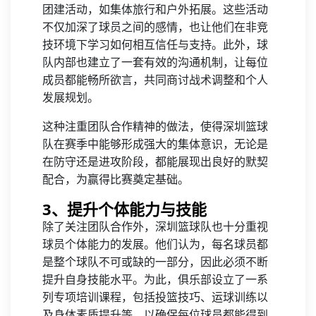
团建活动，如集体旅行和户外拓展。这些活动
不仅加深了球员之间的感情，也让他们在非竞
技环境下学习如何相互信任与支持。此外，球
队内部也建立了一套有效的沟通机制，让每位
成员都能畅所欲言，共同商讨战术调整和个人
发展规划。
这种注重团队合作精神的做法，使得深圳篮球
队在赛季中能够形成强大的集体意识，无论是
在防守还是进攻阶段，都能展现出良好的默契
配合，为赢得比赛奠定基础。
3、提升个体能力与技能
除了关注团队合作外，深圳篮球队也十分重视
球员个体能力的发展。他们认为，每名球员都
是整个球队不可或缺的一部分，因此必须不断
提升自身技能水平。为此，俱乐部设立了一系
列专项培训课程，包括投篮技巧、运球训练以
及身体素质提升等，以确保每位球员都能得到