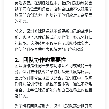
灵活多变。在训练过程中，教练们鼓励球员尝
试不同的位置和角色，这种自由度不仅激发了
球员们的创造力，也培养了他们应对复杂局面
的能力。
总之，深圳篮球队通过不断更新自己的战术体
系，实现了从传统模式向现代化、多元化打法
的转型。这种转型不仅提升了球队整体实力，
也使他们在赛季中表现得更加出色和稳定。
2、团队协作的重要性
团队协作是任何一支成功球队不可或缺的一部
分。深圳篮球队深知单打独斗无法赢得比赛，
因此他们非常重视团队配合。在训练中，教练
们特别强调传球、跑位等基本功，通过不断地
磨合，让每位球员都能清楚自己在场上的位置
及任务。
为了增强团队凝聚力，深圳篮球队还定期开展