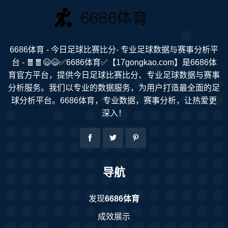
6686体育 - 今日足球比赛比分- 专业足球数据与赛事分析平
台 - 🧧🧧😄😄✅6686体育✅【17gongkao.com】是6686体
育官方平台，提供今日足球比赛比分、专业足球数据与赛事
分析服务。我们以专业的数据服务，为用户打造最全面的足
球分析平台。6686体育，专业数据，赛事分析，让热爱更
深入！
导航
发现
6686体育
成效展示