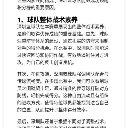
这些因素共同构成了深圳篮球队能够成功领跑
积分榜的重要原因。
1、球队整体战术素养
深圳篮球队在本赛季展现出的整体战术素养，
是他们取得优异成绩的重要基础。首先，球队
注重防守体系的建设，通过扎实的防守来限制
对手的得分机会。在比赛中，深圳队时常能通
过快速回防和协同作战，有效地遏制住对方进
攻，为自己的反击创造良机。
其次，在进攻端，深圳篮球队强调团队配合与
传球流畅度。在多场比赛中，我们可以看到球
员之间默契十足，通过精准的传导球打破对方
防线，轻松完成得分。这种自由流动且有组织
的进攻方式，使得每位球员都能找到适合自己
的位置，从而提升了整体得分效率。
最后，深圳队还善于根据不同对手调整战术，