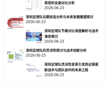
表现的全面对比分析
2026-06-23
深圳足球队近期状态分析与未来发展展望探讨
2026-06-23
深圳足球队节奏对比深度解析与战术
演变探讨
2026-06-23
深圳足球队的灵活性探讨与战术创新分析
2026-06-23
深圳足球队灵活性变革引发热议探索
新战术与团队协作的未来之路
2026-06-23