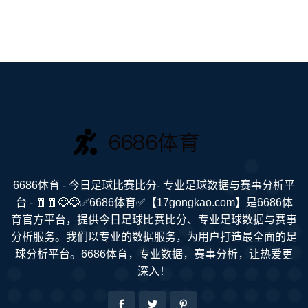
6686体育 - 今日足球比赛比分- 专业足球数据与赛事分析平
台 - 🧧🧧😄😄✅6686体育✅【17gongkao.com】是6686体
育官方平台，提供今日足球比赛比分、专业足球数据与赛事
分析服务。我们以专业的数据服务，为用户打造最全面的足
球分析平台。6686体育，专业数据，赛事分析，让热爱更
深入！