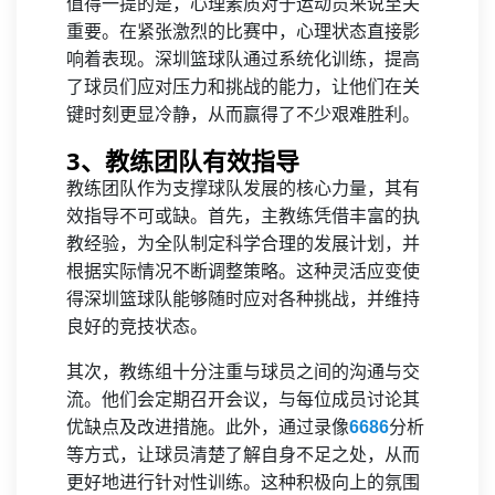
值得一提的是，心理素质对于运动员来说至关
重要。在紧张激烈的比赛中，心理状态直接影
响着表现。深圳篮球队通过系统化训练，提高
了球员们应对压力和挑战的能力，让他们在关
键时刻更显冷静，从而赢得了不少艰难胜利。
3、教练团队有效指导
教练团队作为支撑球队发展的核心力量，其有
效指导不可或缺。首先，主教练凭借丰富的执
教经验，为全队制定科学合理的发展计划，并
根据实际情况不断调整策略。这种灵活应变使
得深圳篮球队能够随时应对各种挑战，并维持
良好的竞技状态。
其次，教练组十分注重与球员之间的沟通与交
流。他们会定期召开会议，与每位成员讨论其
优缺点及改进措施。此外，通过录像
6686
分析
等方式，让球员清楚了解自身不足之处，从而
更好地进行针对性训练。这种积极向上的氛围