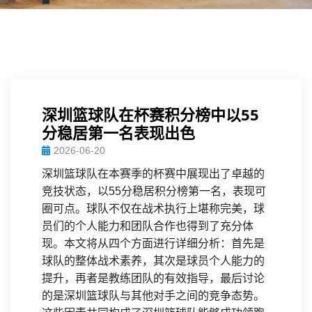
深圳篮球队在杯赛积分榜中以55
分稳居第一名表现出色
2026-06-20
深圳篮球队在本赛季的杯赛中展现出了卓越的
竞技状态，以55分稳居积分榜第一名，表现可
圈可点。球队不仅在战术执行上堪称完美，球
员们的个人能力和团队合作也得到了充分体
现。本文将从四个方面进行详细分析：首先是
球队的整体战术素养，其次是球员个人能力的
提升，再者是教练团队的有效指导，最后讨论
的是深圳篮球队与其他对手之间的竞争态势。