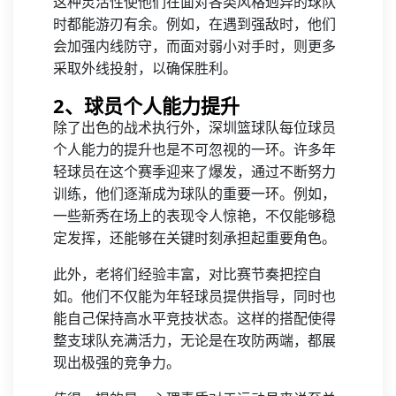
这种灵活性使他们在面对各类风格迥异的球队
时都能游刃有余。例如，在遇到强敌时，他们
会加强内线防守，而面对弱小对手时，则更多
采取外线投射，以确保胜利。
2、球员个人能力提升
除了出色的战术执行外，深圳篮球队每位球员
个人能力的提升也是不可忽视的一环。许多年
轻球员在这个赛季迎来了爆发，通过不断努力
训练，他们逐渐成为球队的重要一环。例如，
一些新秀在场上的表现令人惊艳，不仅能够稳
定发挥，还能够在关键时刻承担起重要角色。
此外，老将们经验丰富，对比赛节奏把控自
如。他们不仅能为年轻球员提供指导，同时也
能自己保持高水平竞技状态。这样的搭配使得
整支球队充满活力，无论是在攻防两端，都展
现出极强的竞争力。