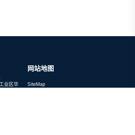
网站地图
工业区华
SiteMap