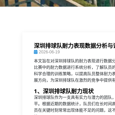
深圳排球队耐力表现数据分析与
2026-06-19
本文旨在对深圳排球队的耐力表现进行数据
比赛中的耐力数据进行系统分析，了解队员
科学合理的训练策略，以提高队员整体耐力
展方向，为深圳排球队在激烈的竞争中提供
1、深圳排球队耐力现状
深圳排球队作为一支具有实力与潜力的团队
平。根据近期的数据统计，队员们在长时间
员在关键时刻常常出现体能不足的问题，这