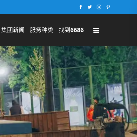
集团新闻
服务种类
找到
6686