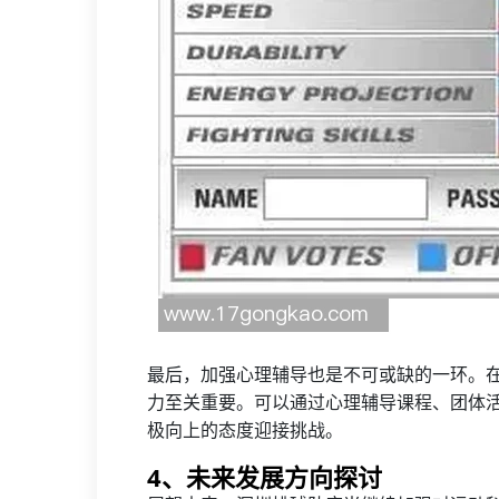
最后，加强心理辅导也是不可或缺的一环。
力至关重要。可以通过心理辅导课程、团体
极向上的态度迎接挑战。
4、未来发展方向探讨