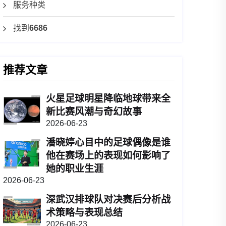
服务种类
找到
6686
推荐文章
火星足球明星降临地球带来全
新比赛风潮与奇幻故事
2026-06-23
潘晓婷心目中的足球偶像是谁
他在赛场上的表现如何影响了
她的职业生涯
2026-06-23
深武汉排球队对决赛后分析战
术策略与表现总结
2026-06-23