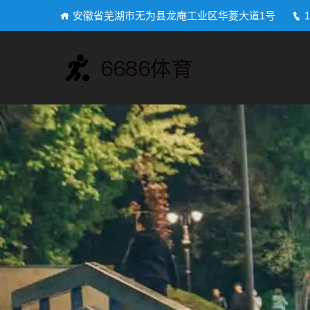
安徽省芜湖市无为县龙庵工业区华菱大道1号
1