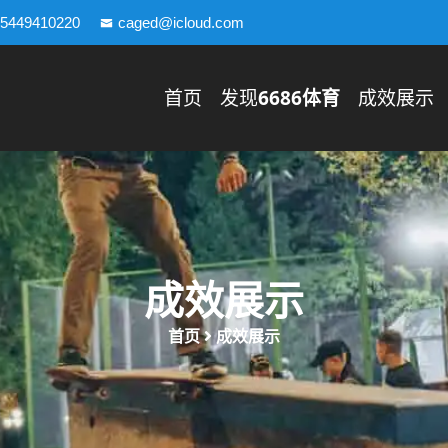
5449410220
caged@icloud.com
首页
发现
6686体育
成效展示
成效展示
首页
成效展示