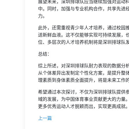
展望未来，深圳排球队应当继续加强对运动
中。同时，加强与专业机构合作，共享先进
力。
此外，还需重视青少年人才培养，通过校园
送新鲜血液。这不仅能够实现可持续发展，
位、多层次的人才培养机制将是深圳排球队
总结：
综上所述，对深圳排球队耐力表现的数据分
从个体差异出发制定个性化方案，是提升整
理素质到身体素质全面提升，将是未来工作
希望通过本次探讨，不仅为深圳排球队提供
域的发展，为中国体育事业贡献更大的力量
更多优秀运动人才脱颖而出，实现更高成就
上一篇