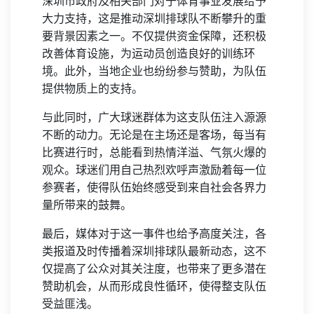
深圳市政府及相关部门对于体育事业发展给予
大力支持，这是推动深圳排球队不断攀升的重
要背景因素之一。不仅提供资金保障，还积极
改善体育设施，为运动员创造良好的训练环
境。此外，当地企业也纷纷参与赞助，为队伍
提供物质上的支持。
与此同时，广大球迷群体为这支队伍注入源源
不断的动力。无论是在主场还是客场，每当有
比赛进行时，总能看到热情洋溢、气氛火爆的
观众。球迷们用自己热烈欢呼声激励着每一位
参赛者，使得队伍始终感受到来自社会各界力
量所带来的鼓舞。
最后，媒体对于这一事件也给予高度关注，各
类报道及时传播着深圳排球队最新动态，这不
仅提高了公众对其关注度，也带来了更多潜在
赞助机会，从而形成良性循环，使得整支队伍
受益匪浅。