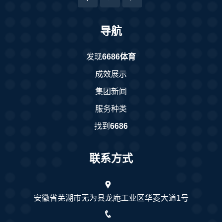
导航
发现
6686体育
成效展示
集团新闻
服务种类
找到
6686
联系方式
安徽省芜湖市无为县龙庵工业区华菱大道1号