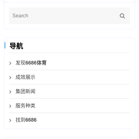
导航
发现
6686体育
成效展示
集团新闻
服务种类
找到
6686