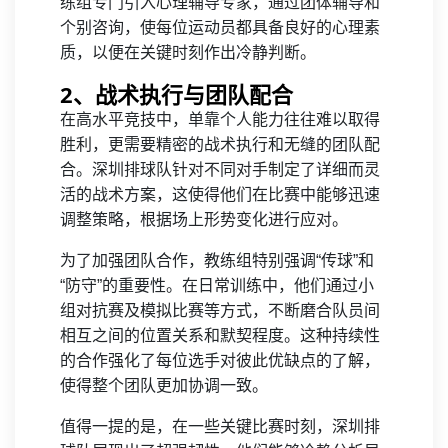
练组专门引入心理辅导专家，通过团体辅导和
个别咨询，使每位运动员都具备良好的心理素
质，以便在关键时刻作出冷静判断。
2、战术执行与团队配合
在高水平竞技中，单靠个人能力往往难以取得
胜利，更需要精密的战术执行和无缝的团队配
合。深圳排球队针对不同对手制定了详细而灵
活的战术方案，这使得他们在比赛中能够迅速
调整策略，根据场上形势变化进行应对。
为了加强团队合作，教练组特别强调“传球”和
“防守”的重要性。在日常训练中，他们通过小
组对抗赛及模拟比赛等方式，不断磨合队员间
相互之间的位置关系和默契程度。这种持续性
的合作强化了每位选手对彼此优缺点的了解，
使得整个团队更加协调一致。
值得一提的是，在一些关键比赛时刻，深圳排