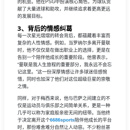
的机会。他在PSG中扮演核心角色，为球队贡
献了大量进球和助攻，并继续追求着更高更远
的发展目标。
3、背后的情感纠葛
每一次星光熠熠的转会背后，都蕴藏着丰富而
复杂的人性情感。例如，当罗纳尔多离开曼联
时，他不仅仅是在做出职业上的选择，更是在
告别一个陪伴他成长的重要阶段。他曾表示，
“曼联是我人生旅程的重要部分，我永远不会忘
记这里。”这一份深厚情感让许多球迷倍感惋
惜，同时也加深了他们对这位超级巨星的崇敬
之情。
同样，对于梅西来说，他与巴萨之间建立的不
仅是运动员与俱乐部之间简单关系，更是一种
几乎可以称为家庭般亲密无间的纽带。当他终
于决定离开这个
6686sports
陪伴他成长的平台
时，那份难舍难分自然让人动容。不少粉丝甚