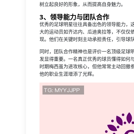
树立起良好的形象，从而提高自身魅力。
3、领导能力与团队合作
优秀的足球明星往往具备出色的领导能力，
大的运动员如齐达内、瓜迪奥拉等，不仅仅
现。他们在关键时刻主动承担责任，引导球
同时，团队合作精神也是评价一名顶级足球明
发显得重要。一名真正优秀的球员懂得如何
时期梅西虽为进攻核心，但他常常主动回撤
他的职业生涯增添了光辉。