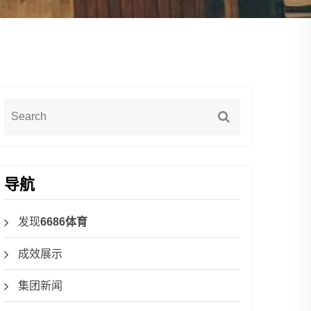
导航
发现
6686体育
成效展示
集团新闻